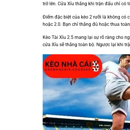
trở lên. Cửa Xỉu thắng khi trận đấu chỉ có 
Điểm đặc biệt của kèo 2 rưỡi là không có
hoặc 2.0. Bạn chỉ thắng đủ hoặc thua toàn
Kèo Tài Xỉu 2.5 mang lại sự rõ ràng cho n
cửa Xỉu sẽ thắng toàn bộ. Ngược lại khi t