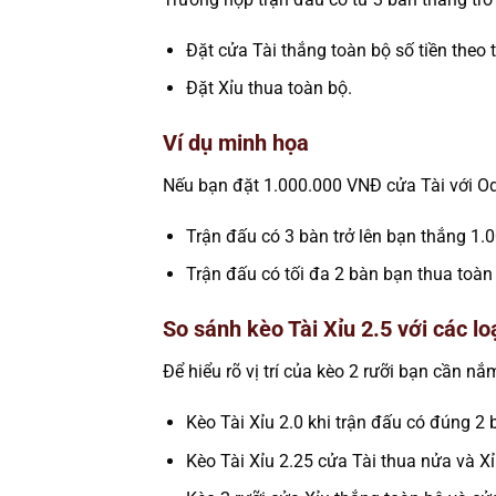
Đặt cửa Tài thắng toàn bộ số tiền theo 
Đặt Xỉu thua toàn bộ.
Ví dụ minh họa
Nếu bạn đặt 1.000.000 VNĐ cửa Tài với Odd
Trận đấu có 3 bàn trở lên bạn thắng 1
Trận đấu có tối đa 2 bàn bạn thua toà
So sánh kèo Tài Xỉu 2.5 với các lo
Để hiểu rõ vị trí của kèo 2 rưỡi bạn cần n
Kèo Tài Xỉu 2.0 khi trận đấu có đúng 2 
Kèo Tài Xỉu 2.25 cửa Tài thua nửa và X