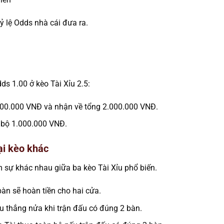
tỷ lệ Odds nhà cái đưa ra.
s 1.00 ở kèo Tài Xỉu 2.5:
.000.000 VNĐ và nhận về tổng 2.000.000 VNĐ.
n bộ 1.000.000 VNĐ.
ại kèo khác
ắm sự khác nhau giữa ba kèo Tài Xỉu phổ biến.
bàn sẽ hoàn tiền cho hai cửa.
ỉu thắng nửa khi trận đấu có đúng 2 bàn.