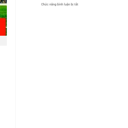
Chức năng bình luận bị tắt
ở
Theo
Kinh
Phân
Nghiệm
Tích
Soi
Chuyên
Kèo
Sâu
Bóng
Keonhacai
Đá
Cần
Biết
Trước
Khi
Đặt
Cược