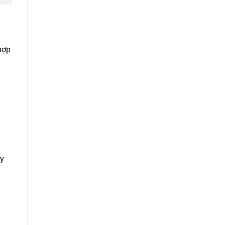
hợp
ày
ả