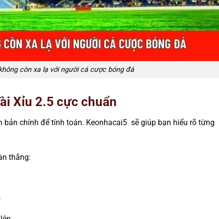
 không còn xa lạ với người cá cược bóng đá
Tài Xỉu 2.5 cực chuẩn
ch bản chính để tính toán. Keonhacai5 sẽ giúp bạn hiểu rõ từng
àn thắng:
.
 lên