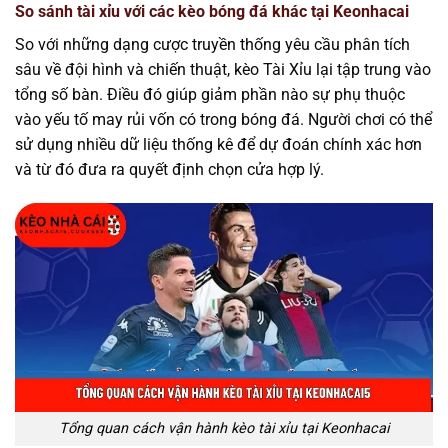
So sánh tài xỉu với các kèo bóng đá khác tại Keonhacai
So với những dạng cược truyền thống yêu cầu phân tích
sâu về đội hình và chiến thuật, kèo Tài Xỉu lại tập trung vào
tổng số bàn. Điều đó giúp giảm phần nào sự phụ thuộc
vào yếu tố may rủi vốn có trong bóng đá. Người chơi có thể
sử dụng nhiều dữ liệu thống kê để dự đoán chính xác hơn
và từ đó đưa ra quyết định chọn cửa hợp lý.
Tổng quan cách vận hành kèo tài xỉu tại Keonhacai