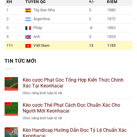
XH
TUYỂN QG
+/-
ĐIỂM
1
Tây Ban Nha
5
1880
2
Argentina
2
1872
3
Pháp
-8
1862
4
Anh
3
1824
111
Việt Nam
13
1183
TIN TỨC MỚI
Kèo cược Phạt Góc Tổng Hợp Kiến Thức Chính
Xác Tại Keonhacai
Chức năng bình luận bị tắt
ở
Kèo
cược
Kèo cược Thẻ Phạt Cách Đọc Chuẩn Xác Cho
Phạt
Người Mới Keonhacai
Góc
Chức năng bình luận bị tắt
ở
Tổng
Kèo
Hợp
cược
Kèo Handicap Hướng Dẫn Đọc Tỷ Lệ Chuẩn Xác
Kiến
Thẻ
Thức
Keonhacai